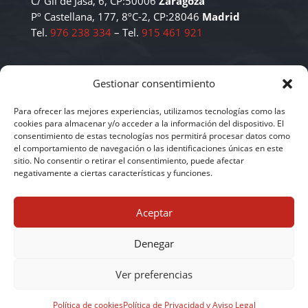
C/ Gil de Jasa, 6, CP:50006
Zaragoza
Pº Castellana, 177, 8ºC-2, CP:28046
Madrid
Tel.
976 238 334
– Tel.
915 461 921
Aviso Legal y Política de Privacidad
Gestionar consentimiento
Política de Cookies
Política de Protección de Datos
Para ofrecer las mejores experiencias, utilizamos tecnologías como las
cookies para almacenar y/o acceder a la información del dispositivo. El
consentimiento de estas tecnologías nos permitirá procesar datos como
el comportamiento de navegación o las identificaciones únicas en este
Copyright © 2026 Todos los derechos reservados.
sitio. No consentir o retirar el consentimiento, puede afectar
negativamente a ciertas características y funciones.
Aceptar
Denegar
Ver preferencias
Español
English
Política de cookies
Política de Privacidad y Aviso Legal